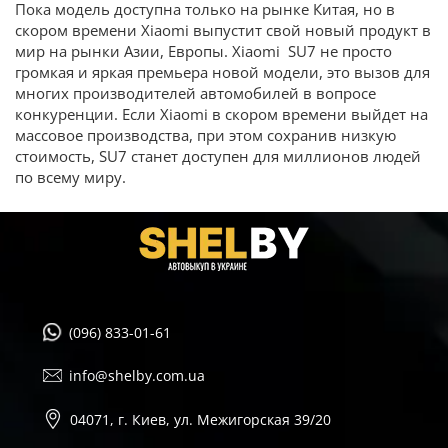
Пока модель доступна только на рынке Китая, но в
скором времени Xiaomi выпустит свой новый продукт в
мир на рынки Азии, Европы. Xiaomi SU7 не просто
громкая и яркая премьера новой модели, это вызов для
многих производителей автомобилей в вопросе
конкуренции. Если Xiaomi в скором времени выйдет на
массовое производства, при этом сохранив низкую
стоимость, SU7 станет доступен для миллионов людей
по всему миру.
(096) 833-01-61
info@shelby.com.ua
04071, г. Киев, ул. Межигорская 39/20