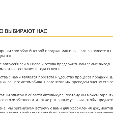
О ВЫБИРАЮТ НАС
ярным способом быстрой продажи машины. Если вы живете в П
ля вас.
е автомобилей в Киеве и готова предложить вам самые выгодн
о от их состояния и года выпуска.
тва с нами является простота и удобство процесса продажи. Д
ки вашего автомобиля. После этого мы проведем оценку его со
атым опытом в области автовыкупа, поэтому мы можем гарант
се его особенности, а также рыночные условия, чтобы предло
цене, мы организуем встречу с вами для оформления документо
ия сделки, чтобы вы могли быть спокойны о сохранности своих