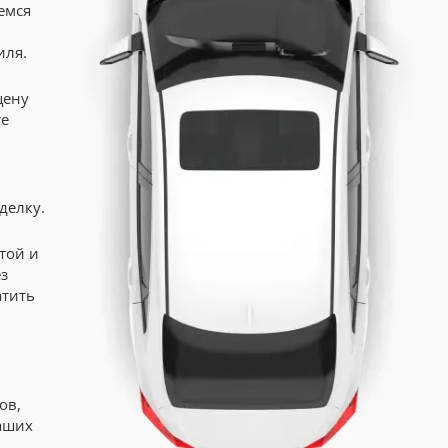
емся
иля.
цену
те
делку.
той и
з
атить
ов,
аших