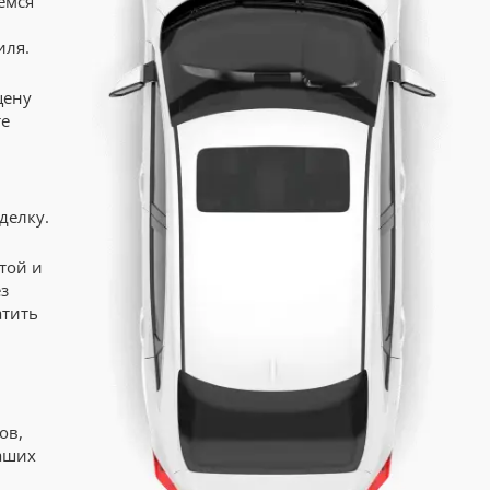
емся
иля.
цену
те
делку.
той и
з
атить
ов,
аших