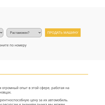
ПРОДАТЬ МАШИНУ
оните по номеру
м огромный опыт в этой сфере, работая на
новцах.
рентноспособную цену за их автомобиль.
им ресурсам и знаниям рынка мы можем