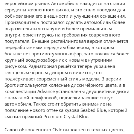
европейском рынке. Автомобиль находится на стадии
середины жизненного цикла, и это стало поводом для
ообновления его внешности и улучшения оснащения.
Производитель постарался сделать автомобиль более
выразительным снаружи и более премиальным
внутри, ориентируясь на требования современного
покупателя. Внешне рестайлинговая версия отличается
переработанным передним бампером, в котором
больше нет противотуманных фар, зато появился более
крупный воздухозаборник с новым внутренним
рисунком. Радиаторная решётка теперь украшена
глянцевым чёрным декором в виде сот, что
подчёркивает современный стиль модели. В версии
Sport используются колёсные диски чёрного цвета, а в
комплектации Advance установлены двухцветные диски
с алмазной шлифовкой, подчёркивающие статус
автомобиля. Также стоит обратить внимание на
появление нового оттенка кузова Seabed Blue, который
сменил прежний Premium Crystal Blue.
Салон обновлённого Civic выполнен в тёмных цветах,