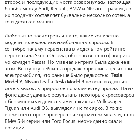
второе и последующие места развернулась настоящая
борьба между Audi, Renault, BMW и Nissan — разница в
их продажах составляет буквально несколько сотен, а
то и десятков машин.
Любопытно посмотреть и на то, какие конкретно
модели пользовались наибольшим спросом. В
сентябре пальму первенства в модельном рейтинге
перехватила Skoda Octavia, обогнав вечного фаворита
Volkswagen Passat. Но главная интрига была даже не в
этом. Верхушку рейтинга продаж ворвались целых три
электромобиля, что раньше было редкостью.
Tesla
Model Y
,
Nissan Leaf
и
Tesla Model 3
показали один из
самых высоких приростов по количеству продаж. На их
фоне даже удачные результаты некоторых кроссоверов
с бензиновыми двигателями, таких как Volkswagen
Tiguan или Audi Q5, выглядели не так ярко. В то же
время некоторые проверенные временем модели, та же
BMW 5-й серии или Ford Focus, неожиданно сдали
позиции.