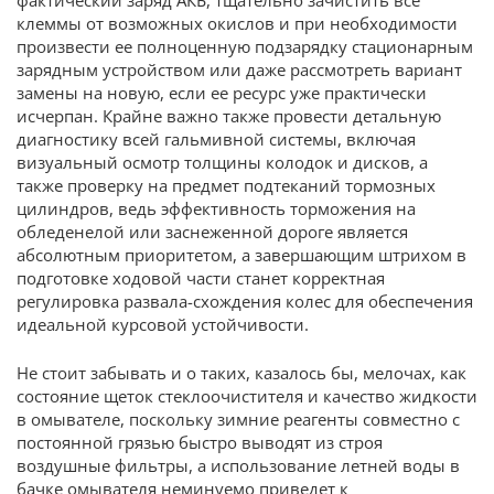
фактический заряд АКБ, тщательно зачистить все
клеммы от возможных окислов и при необходимости
произвести ее полноценную подзарядку стационарным
зарядным устройством или даже рассмотреть вариант
замены на новую, если ее ресурс уже практически
исчерпан. Крайне важно также провести детальную
диагностику всей гальмивной системы, включая
визуальный осмотр толщины колодок и дисков, а
также проверку на предмет подтеканий тормозных
цилиндров, ведь эффективность торможения на
обледенелой или заснеженной дороге является
абсолютным приоритетом, а завершающим штрихом в
подготовке ходовой части станет корректная
регулировка развала-схождения колес для обеспечения
идеальной курсовой устойчивости.
Не стоит забывать и о таких, казалось бы, мелочах, как
состояние щеток стеклоочистителя и качество жидкости
в омывателе, поскольку зимние реагенты совместно с
постоянной грязью быстро выводят из строя
воздушные фильтры, а использование летней воды в
бачке омывателя неминуемо приведет к