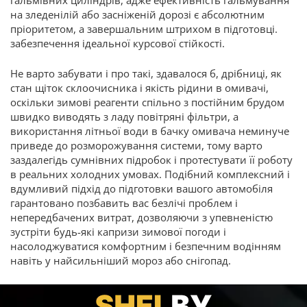
гальмівних циліндрів, адже ефективність гальмування
на зледенілій або засніженій дорозі є абсолютним
пріоритетом, а завершальним штрихом в підготовці.
забезпечення ідеальної курсової стійкості.
Не варто забувати і про такі, здавалося б, дрібниці, як
стан щіток склоочисника і якість рідини в омивачі,
оскільки зимові реагенти спільно з постійним брудом
швидко виводять з ладу повітряні фільтри, а
використання літньої води в бачку омивача неминуче
приведе до розморожування системи, тому варто
заздалегідь сумнівних підробок і протестувати її роботу
в реальних холодних умовах. Подібний комплексний і
вдумливий підхід до підготовки вашого автомобіля
гарантовано позбавить вас безлічі проблем і
непередбачених витрат, дозволяючи з упевненістю
зустріти будь-які капризи зимової погоди і
насолоджуватися комфортним і безпечним водінням
навіть у найсильніший мороз або снігопад.