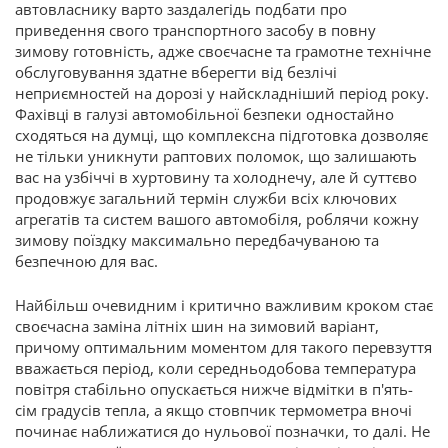
автовласнику варто заздалегідь подбати про
приведення свого транспортного засобу в повну
зимову готовність, адже своєчасне та грамотне технічне
обслуговування здатне вберегти від безлічі
неприємностей на дорозі у найскладніший період року.
Фахівці в галузі автомобільної безпеки одностайно
сходяться на думці, що комплексна підготовка дозволяє
не тільки уникнути раптових поломок, що залишають
вас на узбіччі в хуртовину та холоднечу, але й суттєво
продовжує загальний термін служби всіх ключових
агрегатів та систем вашого автомобіля, роблячи кожну
зимову поїздку максимально передбачуваною та
безпечною для вас.
Найбільш очевидним і критично важливим кроком стає
своєчасна заміна літніх шин на зимовий варіант,
причому оптимальним моментом для такого перевзуття
вважається період, коли середньодобова температура
повітря стабільно опускається нижче відмітки в п'ять-
сім градусів тепла, а якщо стовпчик термометра вночі
починає наближатися до нульової позначки, то далі. Не