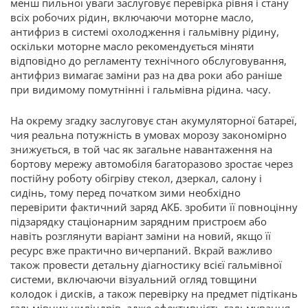
менш пильної уваги заслуговує перевірка рівня і стану
всіх робочих рідин, включаючи моторне масло,
антифриз в системі охолодження і гальмівну рідину,
оскільки моторне масло рекомендується міняти
відповідно до регламенту технічного обслуговування,
антифриз вимагає заміни раз на два роки або раніше
при видимому помутнінні і гальмівна рідина. часу.
На окрему згадку заслуговує стан акумуляторної батареї,
чия реальна потужність в умовах морозу закономірно
знижується, в той час як загальне навантаження на
бортову мережу автомобіля багаторазово зростає через
постійну роботу обігріву стекол, дзеркал, салону і
сидінь, тому перед початком зими необхідно
перевірити фактичний заряд АКБ. зробити її повноцінну
підзарядку стаціонарним зарядним пристроєм або
навіть розглянути варіант заміни на новий, якщо її
ресурс вже практично вичерпаний. Вкрай важливо
також провести детальну діагностику всієї гальмівної
системи, включаючи візуальний огляд товщини
колодок і дисків, а також перевірку на предмет підтікань