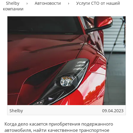
Shelby
›
Автоновости
›
Услуги СТО от нашей
компании
Shelby
09.04.2023
Когда дело касается приобретения подержанного
автомобиля, найти качественное транспортное