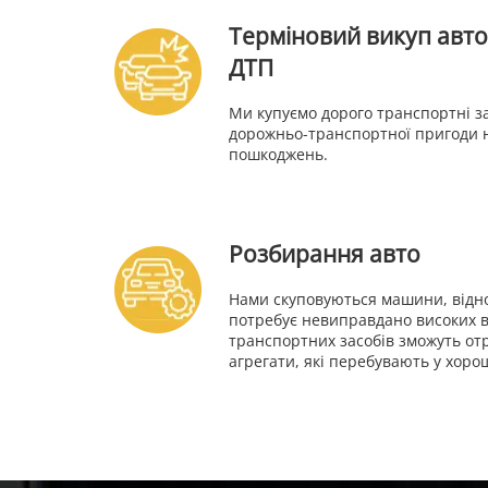
Терміновий викуп авто
ДТП
Ми купуємо дорого транспортні за
дорожньо-транспортної пригоди н
пошкоджень.
Розбирання авто
Нами скуповуються машини, відн
потребує невиправдано високих в
транспортних засобів зможуть отр
агрегати, які перебувають у хоро