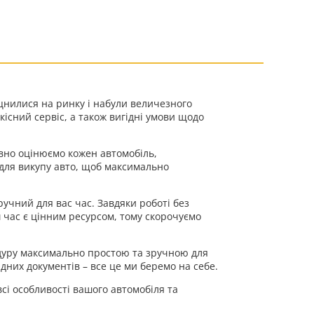
іцнилися на ринку і набули величезного
існий сервіс, а також вигідні умови щодо
вно оцінюємо кожен автомобіль,
 для викупу авто, щоб максимально
ручний для вас час. Завдяки роботі без
ш час є цінним ресурсом, тому скорочуємо
едуру максимально простою та зручною для
дних документів – все це ми беремо на себе.
сі особливості вашого автомобіля та