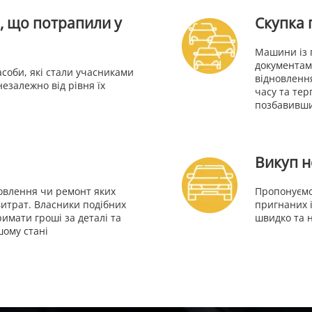
, що потрапили у
Скупка 
Машини із 
документам
соби, які стали учасниками
відновленн
езалежно від рівня їх
часу та тер
позбавивши
Викуп н
овлення чи ремонт яких
Пропонуємо
итрат. Власники подібних
пригнаних і
имати гроші за деталі та
швидко та н
шому стані