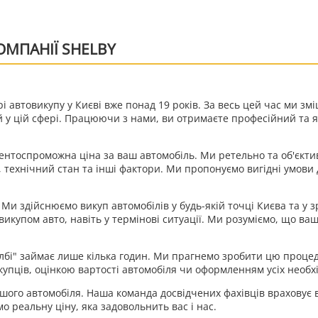
МПАНІЇ SHELBY
і автовикупу у Києві вже понад 19 років. За весь цей час ми зм
й у цій сфері. Працюючи з нами, ви отримаєте професійний та як
нтоспроможна ціна за ваш автомобіль. Ми ретельно та об'єкти
, технічний стан та інші фактори. Ми пропонуємо вигідні умови
Ми здійснюємо викуп автомобілів у будь-якій точці Києва та у з
викупом авто, навіть у термінові ситуації. Ми розуміємо, що ва
елбі" займає лише кілька годин. Ми прагнемо зробити цю проц
упців, оцінкою вартості автомобіля чи оформленням усіх необхі
шого автомобіля. Наша команда досвідчених фахівців враховує в
 реальну ціну, яка задовольнить вас і нас.