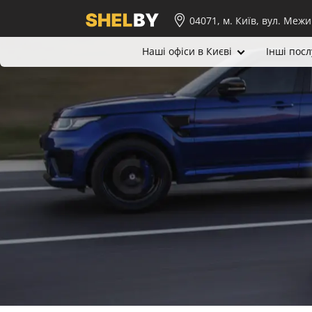
04071, м. Київ, вул. Межи
Наші офіси в Києві
Інші посл