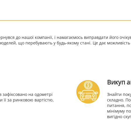
ернувся до нашої компанії, і намагаємось виправдати його очік
моделей, що перебувають у будь-якому стані. Це дає можливіст
Викуп а
в зафіксовано на одометрі
Знайти пок
 її за ринковою вартістю,
складно. П
питання, п
мінімуму по
вигідно ску