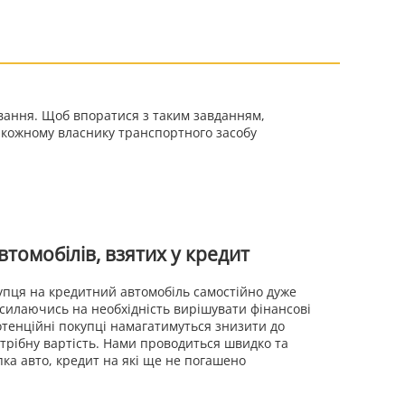
ування. Щоб впоратися з таким завданням,
ь кожному власнику транспортного засобу
втомобілів, взятих у кредит
упця на кредитний автомобіль самостійно дуже
осилаючись на необхідність вирішувати фінансові
отенційні покупці намагатимуться знизити до
трібну вартість. Нами проводиться швидко та
пка авто, кредит на які ще не погашено