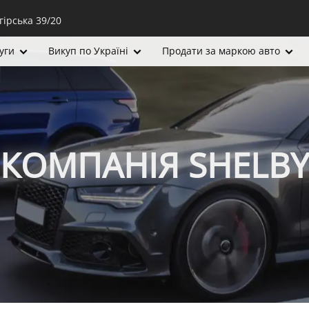
гірська 39/20
уги
Викуп по Україні
Продати за маркою авто
КОМПАНІЯ SHELBY