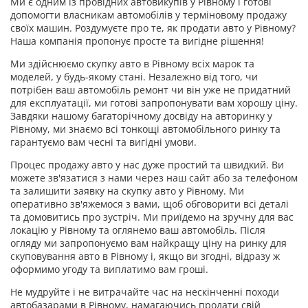
Ми є одним із провідних автовикупів у Рівному і готові
допомогти власникам автомобілів у терміновому продажу
своїх машин. Роздумуєте про те, як продати авто у Рівному?
Наша компанія пропонує просте та вигідне рішення!
Ми здійснюємо скупку авто в Рівному всіх марок та
моделей, у будь-якому стані. Незалежно від того, чи
потрібен ваш автомобіль ремонт чи він уже не придатний
для експлуатації, ми готові запропонувати вам хорошу ціну.
Завдяки нашому багаторічному досвіду на авторинку у
Рівному, ми знаємо всі тонкощі автомобільного ринку та
гарантуємо вам чесні та вигідні умови.
Процес продажу авто у нас дуже простий та швидкий. Ви
можете зв'язатися з нами через наш сайт або за телефоном
та залишити заявку на скупку авто у Рівному. Ми
оперативно зв'яжемося з вами, щоб обговорити всі деталі
та домовитись про зустріч. Ми приїдемо на зручну для вас
локацію у Рівному та оглянемо ваш автомобіль. Після
огляду ми запропонуємо вам найкращу ціну на ринку для
скуповування авто в Рівному і, якщо ви згодні, відразу ж
оформимо угоду та виплатимо вам гроші.
Не мудруйте і не витрачайте час на нескінченні походи
автобазарами в Рівному, намагаючись продати свій