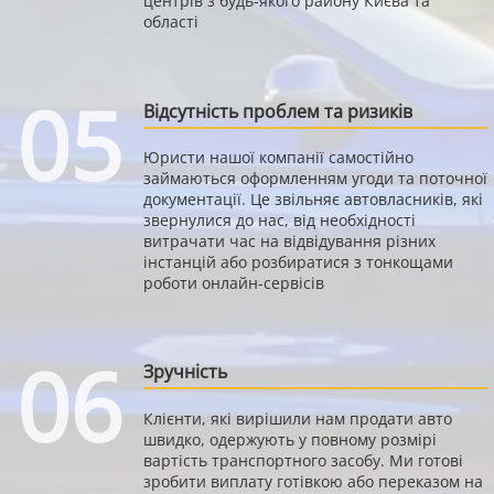
центрів з будь-якого району Києва та
області
05
Відсутність проблем та ризиків
Юристи нашої компанії самостійно
займаються оформленням угоди та поточної
документації. Це звільняє автовласників, які
звернулися до нас, від необхідності
витрачати час на відвідування різних
інстанцій або розбиратися з тонкощами
роботи онлайн-сервісів
06
Зручність
Клієнти, які вирішили нам продати авто
швидко, одержують у повному розмірі
вартість транспортного засобу. Ми готові
зробити виплату готівкою або переказом на