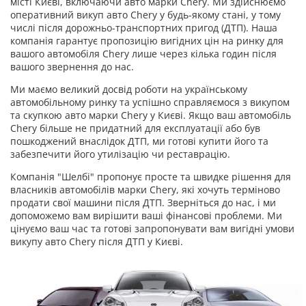
місті Києві, включаючи авто марки Chery. Ми здійснюємо
оперативний викуп авто Chery у будь-якому стані, у тому
числі після дорожньо-транспортних пригод (ДТП). Наша
компанія гарантує пропозицію вигідних цін на ринку для
вашого автомобіля Chery лише через кілька годин після
вашого звернення до нас.
Ми маємо великий досвід роботи на українському
автомобільному ринку та успішно справляємося з викупом
та скупкою авто марки Chery у Києві. Якщо ваш автомобіль
Chery більше не придатний для експлуатації або був
пошкоджений внаслідок ДТП, ми готові купити його та
забезпечити його утилізацію чи реставрацію.
Компанія "Шелбі" пропонує просте та швидке рішення для
власників автомобілів марки Chery, які хочуть терміново
продати свої машини після ДТП. Зверніться до нас, і ми
допоможемо вам вирішити ваші фінансові проблеми. Ми
цінуємо ваш час та готові запропонувати вам вигідні умови
викупу авто Chery після ДТП у Києві.