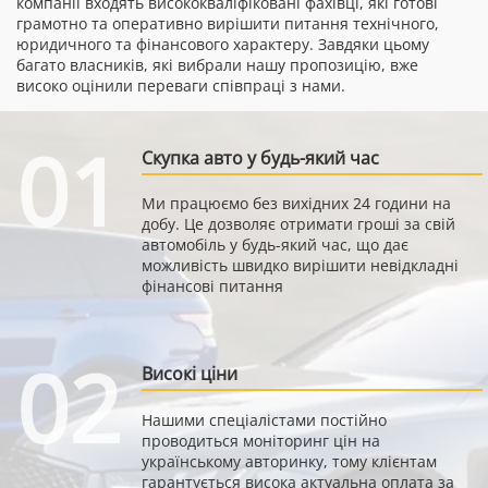
компанії входять висококваліфіковані фахівці, які готові
грамотно та оперативно вирішити питання технічного,
юридичного та фінансового характеру. Завдяки цьому
багато власників, які вибрали нашу пропозицію, вже
високо оцінили переваги співпраці з нами.
01
Скупка авто у будь-який час
Ми працюємо без вихідних 24 години на
добу. Це дозволяє отримати гроші за свій
автомобіль у будь-який час, що дає
можливість швидко вирішити невідкладні
фінансові питання
02
Високі ціни
Нашими спеціалістами постійно
проводиться моніторинг цін на
українському авторинку, тому клієнтам
гарантується висока актуальна оплата за