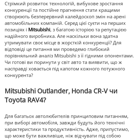
Стрімкий розвиток технологій, вибухове зростання
конкуренції та постійне прагнення стати кращими
створюють безперервний калейдоскоп змін на арені
автомобільних компаній. Серед цієї суєти на перших
позиціях і
Mitsubishi
, з багатою історією та репутацією
надійного виробника. Але наскільки вона здатна
утримувати своє місце в жорсткій конкуренції? Для
відповіді це питання ми проведемо глибокий
порівняльний аналіз Mitsubishi з її гідними опонентами.
Чи готові ви поринути у світ авто та виявити, що ж
насправді ховається під капотом кожного потужного
конкурента?
Mitsubishi Outlander, Honda CR-V чи
Toyota RAV4?
Для багатьох автолюбителів принциповим питанням,
при виборі автомобіля, завжди будуть його технічні
характеристики та продуктивність. Адже, припустимо,
що може бути важливіше, ніж відчувати під собою