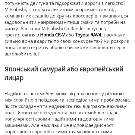
потужність двигуна та підкорювати дороги з легкістю?
Mitsubishi, зі своїм величезним асортиментом: від
компактних седанів до крутих кросоверів, намагаються
задовольнити найрізноманітніші смаки та потреби на
ринку. Але коли Mitsubishi Outlander вступає у
протистояння з
Honda CR-V
або
Toyota RAV4
, наскільки
сильно вона вдарить по своїх конкурентах? Чи розкриє
вона свою секретну зброю і чи зможе завоювати серця
автолюбителів?
Японський самурай або європейський
лицар
Надійність автомобіля може зіграти основну різницю
між спокійною поїздкою та несподіваними проблемами,
якість складання та надійність теж відіграють важливу
роль. Японське походження цих автомобілів надає
популярності своїми надійними та довговічними
машинами. Але наскільки це відповідає дійсності
порівняно з європейськими та американськими