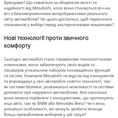
брендами? Що ховається за обіцянкою якості та
надійності від Mitsubishi, коли вони стикаються віч-на-
віч з безкомпромісними випробуваннями реального
світу автомобілів? Чи цього достатньо, щоб переконати
споживачів у виборі перед альтернативами машинами?
Нові технології проти звичного
комфорту
Сьогодні автомобілі стали справжніми технологічними
новинками, вони забезпечують своїх водіїв та
пасажирів унікальним набором інноваційних функцій
та систем. Компанія Mitsubishi не відстає від конкурентів
та впроваджує у свої автомобілі новітні технології, такі
як системи безпеки, розважальні можливості та системи
допомоги при керуванні автомобілем. Але наскільки
вони можна порівняти з конкурентами, що пропонують
інші авто, такі як BMW або Mercedes-Benz? Чи є якісь
унікальні особливості, які можуть зробити японця
більш привабливим вибором у цій галузі?