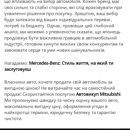
що впливають на вибір автомобіля. Кожен бренд має
свої сильні та слабкі сторони, які слід враховувати при
ухваленні рішення про покупку. Зрештою, ваш вибір
буде залежати від ваших індивідуальних переваг,
потреб та бюджету. Однак, провівши цей глибокий
аналіз, ми можемо з упевненістю сказати, що японець
продовжує бути важливим гравцем в автомобільній
індустрії, готовим кинути виклик своїм конкурентам та
завоювати серця та уми нових шанувальників.
Нагадаємо:
Mercedes-Benz: Стиль життя, на який ти
заслуговуєш
Власники авто, хочете продати свій автомобіль за
вигідною ціною? Не витрачайте час на самостійний
продаж! Скористайтеся послугою
Автовикуп Mitsubishi
.
Ми пропонуємо швидку та чесну оцінку вашого авто,
максимально вигідну ціну, оформлення угоди в
найкоротші терміни, юридичну безпеку та гарантію
чистоти.