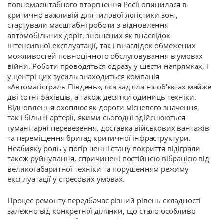
повномасштабного вторгнення Росії опинилася в
критично важливій для тилової логістики зоні,
стартували масштабні роботи з відновлення
автомобільних доріг, зношених як внаслідок
інтенсивної експлуатації, так і внаслідок обмежених
можливостей повноцінного обслуговування в умовах
війни. Роботи проводяться одразу у шести напрямках, і
у центрі цих зусиль знаходиться компанія
«Автомагістраль-Південь», яка задіяла на об'єктах майже
дві сотні фахівців, а також десятки одиниць техніки.
Відновлення охоплює як дороги місцевого значення,
так і більші артерії, якими сьогодні здійснюються
гуманітарні перевезення, доставка військових вантажів
та переміщення бригад критичної інфраструктури.
Неабияку роль у погіршенні стану покриття відіграли
також руйнування, спричинені постійною вібрацією від
великогабаритної техніки та порушенням режиму
експлуатації у стресових умовах.
Процес ремонту передбачає різний рівень складності
залежно від конкретної ділянки, що стало особливо