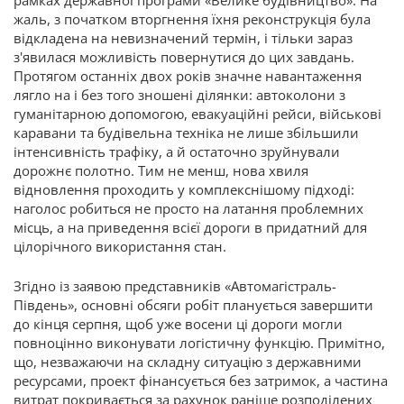
рамках державної програми «Велике будівництво». На
жаль, з початком вторгнення їхня реконструкція була
відкладена на невизначений термін, і тільки зараз
з'явилася можливість повернутися до цих завдань.
Протягом останніх двох років значне навантаження
лягло на і без того зношені ділянки: автоколони з
гуманітарною допомогою, евакуаційні рейси, військові
каравани та будівельна техніка не лише збільшили
інтенсивність трафіку, а й остаточно зруйнували
дорожнє полотно. Тим не менш, нова хвиля
відновлення проходить у комплекснішому підході:
наголос робиться не просто на латання проблемних
місць, а на приведення всієї дороги в придатний для
цілорічного використання стан.
Згідно із заявою представників «Автомагістраль-
Південь», основні обсяги робіт планується завершити
до кінця серпня, щоб уже восени ці дороги могли
повноцінно виконувати логістичну функцію. Примітно,
що, незважаючи на складну ситуацію з державними
ресурсами, проект фінансується без затримок, а частина
витрат покривається за рахунок раніше розподілених