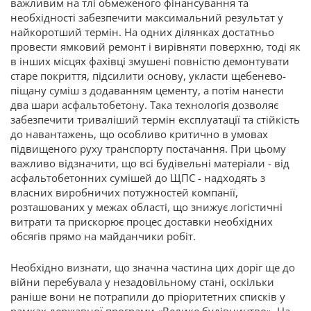
важливим на тлі обмеженого фінансування та
необхідності забезпечити максимальний результат у
найкоротший термін. На одних ділянках достатньо
провести ямковий ремонт і вирівняти поверхню, тоді як
в інших місцях фахівці змушені повністю демонтувати
старе покриття, підсилити основу, укласти щебенево-
піщану суміш з додаванням цементу, а потім нанести
два шари асфальтобетону. Така технологія дозволяє
забезпечити триваліший термін експлуатації та стійкість
до навантажень, що особливо критично в умовах
підвищеного руху транспорту постачання. При цьому
важливо відзначити, що всі будівельні матеріали - від
асфальтобетонних сумішей до ЩПС - надходять з
власних виробничих потужностей компанії,
розташованих у межах області, що знижує логістичні
витрати та прискорює процес доставки необхідних
обсягів прямо на майданчики робіт.
Необхідно визнати, що значна частина цих доріг ще до
війни перебувала у незадовільному стані, оскільки
раніше вони не потрапили до пріоритетних списків у