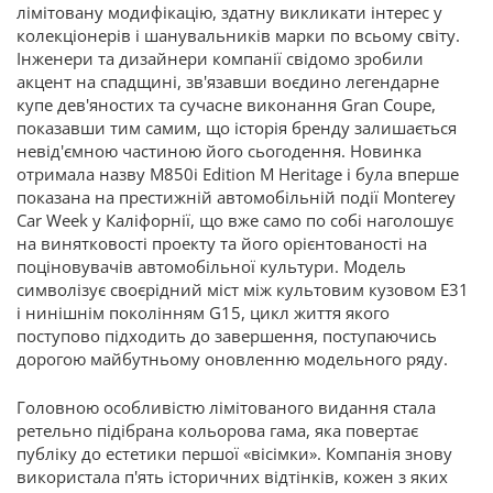
лімітовану модифікацію, здатну викликати інтерес у
колекціонерів і шанувальників марки по всьому світу.
Інженери та дизайнери компанії свідомо зробили
акцент на спадщині, зв'язавши воєдино легендарне
купе дев'яностих та сучасне виконання Gran Coupe,
показавши тим самим, що історія бренду залишається
невід'ємною частиною його сьогодення. Новинка
отримала назву M850i Edition M Heritage і була вперше
показана на престижній автомобільній події Monterey
Car Week у Каліфорнії, що вже само по собі наголошує
на винятковості проекту та його орієнтованості на
поціновувачів автомобільної культури. Модель
символізує своєрідний міст між культовим кузовом Е31
і нинішнім поколінням G15, цикл життя якого
поступово підходить до завершення, поступаючись
дорогою майбутньому оновленню модельного ряду.
Головною особливістю лімітованого видання стала
ретельно підібрана кольорова гама, яка повертає
публіку до естетики першої «вісімки». Компанія знову
використала п'ять історичних відтінків, кожен з яких