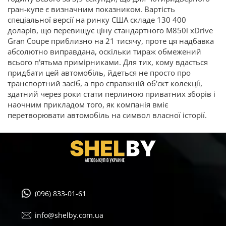
гран-купе є визначним показником. Вартість
спеціальної версії на ринку США складе 130 400
доларів, що перевищує ціну стандартного M850i xDrive
Gran Coupe приблизно на 21 тисячу, проте ця надбавка
абсолютно виправдана, оскільки тираж обмежений
всього п'ятьма примірниками. Для тих, кому вдасться
придбати цей автомобіль, йдеться не просто про
транспортний засіб, а про справжній об'єкт колекції,
здатний через роки стати перлиною приватних зборів і
наочним прикладом того, як компанія вміє
перетворювати автомобіль на символ власної історії.
(096) 833-01-61
info@shelby.com.ua