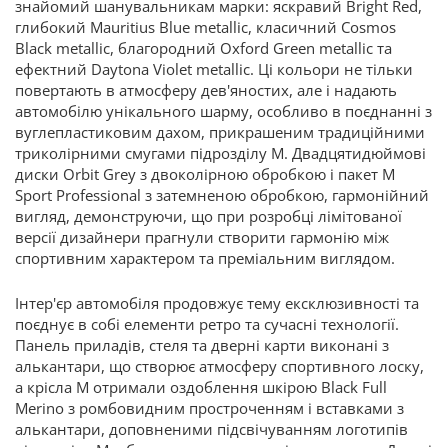
знайомий шанувальникам марки: яскравий Bright Red,
глибокий Mauritius Blue metallic, класичний Cosmos
Black metallic, благородний Oxford Green metallic та
ефектний Daytona Violet metallic. Ці кольори не тільки
повертають в атмосферу дев'яностих, але і надають
автомобілю унікального шарму, особливо в поєднанні з
вуглепластиковим дахом, прикрашеним традиційними
триколірними смугами підрозділу М. Двадцятидюймові
диски Orbit Grey з двоколірною обробкою і пакет M
Sport Professional з затемненою обробкою, гармонійний
вигляд, демонструючи, що при розробці лімітованої
версії дизайнери прагнули створити гармонію між
спортивним характером та преміальним виглядом.
Інтер'єр автомобіля продовжує тему ексклюзивності та
поєднує в собі елементи ретро та сучасні технології.
Панель приладів, стеля та дверні карти виконані з
алькантари, що створює атмосферу спортивного лоску,
а крісла M отримали оздоблення шкірою Black Full
Merino з ромбовидним простроченням і вставками з
алькантари, доповненими підсвічуванням логотипів