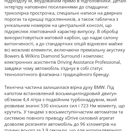
підрозділу М, вбудованим прямо в підголовники. Деталі
інтер'єру наповнені посиланнями до спадщини:
триколірна прострочка, спеціальні написи на дверних
порогах та кришці підсклянників, а також табличка з
унікальним номером на центральній консолі, що
підкреслює лімітований характер випуску. В обробці
використовується матовий карбон, що надає салону
витонченості, а до стандартних опцій віднесені майже
всі можливі елементи, включаючи преміальну акустику
Bowers & Wilkins Diamond Surround і комплекс
електронних асистентів Driving Assistance Professional,
завдяки чому автомобіль з'єднує в собі статус
технологічного флагмана і традиційного бренду.
Технічна частина залишилася вірна духу BMW. Під
капотом встановлений восьмициліндровий двигун
об'ємом 4,4 літра з подвійним турбонаддувом, який
розвиває значні 530 кінських сил і 723 Нм моменту, що
крутить. У тандемі з восьмиступінчастим автоматом та
системою повного приводу xDrive силовий агрегат
дозволяє розганяти автомобіль до 96 кілометрів на
годину всього за 3,9 секунди, що для чотиридверного