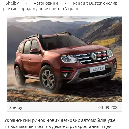
Shelby
›
Автоновини
›
Renault Duster очолив
рейтинг продажу нових авто в Україні
Shelby
03-09-2025
Український ринок нових легкових автомобілів уже
кілька місяців поспіль демонструє зростання, і цей