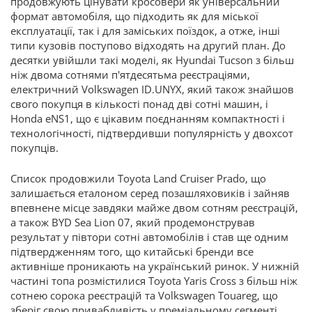
продовжують цінувати кросовери як універсальний
формат автомобіля, що підходить як для міської
експлуатації, так і для заміських поїздок, а отже, інші
типи кузовів поступово відходять на другий план. До
десятки увійшли такі моделі, як Hyundai Tucson з більш
ніж двома сотнями п'ятдесятьма реєстраціями,
електричний Volkswagen ID.UNYX, який також знайшов
свого покупця в кількості понад дві сотні машин, і
Honda eNS1, що є цікавим поєднанням компактності і
технологічності, підтвердивши популярність у двохсот
покупців.
Список продовжили Toyota Land Cruiser Prado, що
залишається еталоном серед позашляховиків і зайняв
впевнене місце завдяки майже двом сотням реєстрацій,
а також BYD Sea Lion 07, який продемонстрував
результат у півтори сотні автомобілів і став ще одним
підтвердженням того, що китайські бренди все
активніше проникають на український ринок. У нижній
частині топа розмістилися Toyota Yaris Cross з більш ніж
сотнею сорока реєстрацій та Volkswagen Touareg, що
зберіг свою привабливість у преміальному сегменті.