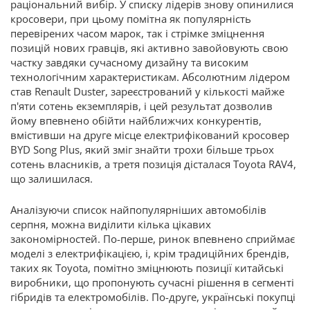
раціональний вибір. У списку лідерів знову опинилися
кросовери, при цьому помітна як популярність
перевірених часом марок, так і стрімке зміцнення
позицій нових гравців, які активно завойовують свою
частку завдяки сучасному дизайну та високим
технологічним характеристикам. Абсолютним лідером
став Renault Duster, зареєстрований у кількості майже
п'яти сотень екземплярів, і цей результат дозволив
йому впевнено обійти найближчих конкурентів,
вмістивши на друге місце електрифікований кросовер
BYD Song Plus, який зміг знайти трохи більше трьох
сотень власників, а третя позиція дісталася Toyota RAV4,
що залишилася.
Аналізуючи список найпопулярніших автомобілів
серпня, можна виділити кілька цікавих
закономірностей. По-перше, ринок впевнено сприймає
моделі з електрифікацією, і, крім традиційних брендів,
таких як Toyota, помітно зміцнюють позиції китайські
виробники, що пропонують сучасні рішення в сегменті
гібридів та електромобілів. По-друге, українські покупці