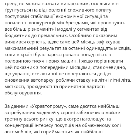
тренд не можна назвати випадковим, оскільки він
ґрунтується на відновленні споживчого попиту,
поступовій стабілізації економічної ситуації та
посиленні конкуренції між брендами, які пропонують
все більш різноманітні моделі у сегментах від
бюджетних до преміальних. Особливо показовим
виявився серпень, адже саме цей місяць зафіксував
максимальний результат за останні одинадцять місяців,
коли в країні було зареєстровано понад шість з
половиною тисяч нових машин, і якщо порівнювати
цей показник з попередніми місяцями, стає очевидно,
що українці все активніше повертаються до ідеї
оновлення автопарку, роблячи ставку на літні літні літа.
місткості, прохідності та прийнятної вартості
обслуговування.
За даними «Укравтопрому», саме десятка найбільш
затребуваних моделей у серпні забезпечила майже
третину всього ринку, що вкотре наголошує на
концентрації інтересу покупців на обмеженому колі
автомобілів, які сприймаються як найбільш