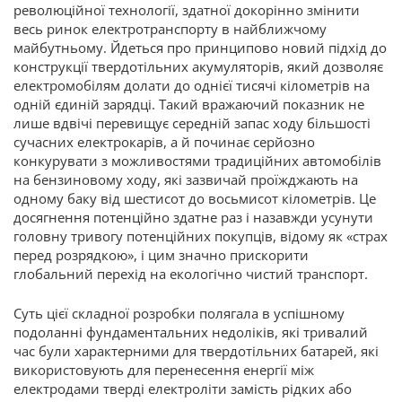
революційної технології, здатної докорінно змінити
весь ринок електротранспорту в найближчому
майбутньому. Йдеться про принципово новий підхід до
конструкції твердотільних акумуляторів, який дозволяє
електромобілям долати до однієї тисячі кілометрів на
одній єдиній зарядці. Такий вражаючий показник не
лише вдвічі перевищує середній запас ходу більшості
сучасних електрокарів, а й починає серйозно
конкурувати з можливостями традиційних автомобілів
на бензиновому ходу, які зазвичай проїжджають на
одному баку від шестисот до восьмисот кілометрів. Це
досягнення потенційно здатне раз і назавжди усунути
головну тривогу потенційних покупців, відому як «страх
перед розрядкою», і цим значно прискорити
глобальний перехід на екологічно чистий транспорт.
Суть цієї складної розробки полягала в успішному
подоланні фундаментальних недоліків, які тривалий
час були характерними для твердотільних батарей, які
використовують для перенесення енергії між
електродами тверді електроліти замість рідких або