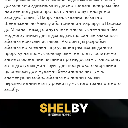
дозволяючи здійснювати дійсно тривалі подорожі без
найменшої думки про постійний пошук наступної
зарядної станції. Наприклад, складна поїздка з
Шеньчженя до Чаншу або тривалий маршрут з Парижа
до Мілана і назад стануть технічно здійсненними без
жодної зупинки для підзарядки, що раніше здавалося
абсолютною фантастикою. Автори цієї розробки
абсолютно впевнені, що успішна реалізація даного
прориву на промисловому рівні не тільки остаточно
зніме споконвічне питання про недостатній запас ходу,
а й підготує міцний ґрунт для поступового згортання
цілої епохи домінування бензинових двигунів,
знаменуючи собою абсолютно новий і вкрай
перспективний етап у розвитку чистого транспортного
засобу.