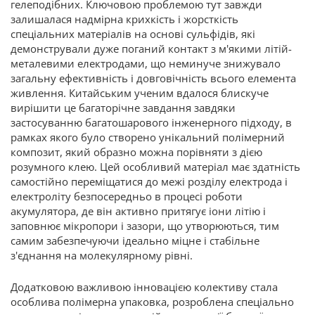
гелеподібних. Ключовою проблемою тут завжди
залишалася надмірна крихкість і жорсткість
спеціальних матеріалів на основі сульфідів, які
демонстрували дуже поганий контакт з м'якими літій-
металевими електродами, що неминуче знижувало
загальну ефективність і довговічність всього елемента
живлення. Китайським ученим вдалося блискуче
вирішити це багаторічне завдання завдяки
застосуванню багатошарового інженерного підходу, в
рамках якого було створено унікальний полімерний
композит, який образно можна порівняти з дією
розумного клею. Цей особливий матеріал має здатність
самостійно переміщатися до межі розділу електрода і
електроліту безпосередньо в процесі роботи
акумулятора, де він активно притягує іони літію і
заповнює мікропори і зазори, що утворюються, тим
самим забезпечуючи ідеально міцне і стабільне
з'єднання на молекулярному рівні.
Додатковою важливою інновацією колективу стала
особлива полімерна упаковка, розроблена спеціально