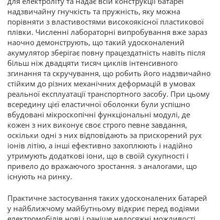
для електроліту та надає всій конструкції батареї
надзвичайну гнучкість та пружність, яку можна
порівняти з властивостями високоякісної пластикової
плівки. Численні лабораторні випробування вже зараз
наочно демонструють, що такий удосконалений
акумулятор зберігає повну працездатність навіть після
більш ніж двадцяти тисяч циклів інтенсивного
згинання та скручування, що робить його надзвичайно
стійким до різних механічних деформацій в умовах
реальної експлуатації транспортного засобу. При цьому
всередину цієї еластичної оболонки були успішно
вбудовані мікроскопічні функціональні модулі, де
кожен з них виконує своє строго певне завдання,
оскільки одні з них відповідають за прискорений рух
іонів літію, а інші ефективно захоплюють і надійно
утримують додаткові іони, що в своїй сукупності і
привело до вражаючого зростання. з аналогами, що
існують на ринку.
Практичне застосування таких удосконалених батарей
у найближчому майбутньому відкриє перед водіями
електромобілів нові і раніше недосяжні можливості,