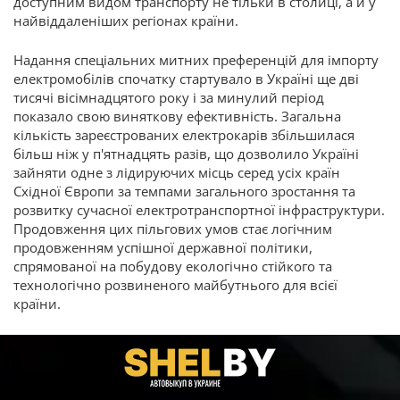
доступним видом транспорту не тільки в столиці, а й у
найвіддаленіших регіонах країни.
Надання спеціальних митних преференцій для імпорту
електромобілів спочатку стартувало в Україні ще дві
тисячі вісімнадцятого року і за минулий період
показало свою виняткову ефективність. Загальна
кількість зареєстрованих електрокарів збільшилася
більш ніж у п'ятнадцять разів, що дозволило Україні
зайняти одне з лідируючих місць серед усіх країн
Східної Європи за темпами загального зростання та
розвитку сучасної електротранспортної інфраструктури.
Продовження цих пільгових умов стає логічним
продовженням успішної державної політики,
спрямованої на побудову екологічно стійкого та
технологічно розвиненого майбутнього для всієї
країни.