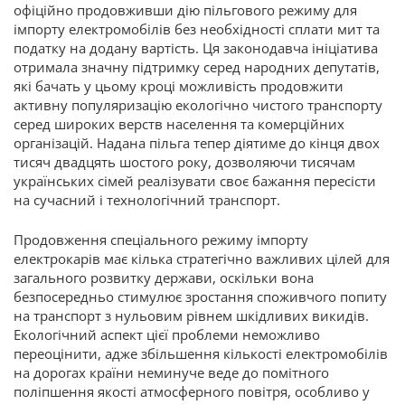
офіційно продовживши дію пільгового режиму для
імпорту електромобілів без необхідності сплати мит та
податку на додану вартість. Ця законодавча ініціатива
отримала значну підтримку серед народних депутатів,
які бачать у цьому кроці можливість продовжити
активну популяризацію екологічно чистого транспорту
серед широких верств населення та комерційних
організацій. Надана пільга тепер діятиме до кінця двох
тисяч двадцять шостого року, дозволяючи тисячам
українських сімей реалізувати своє бажання пересісти
на сучасний і технологічний транспорт.
Продовження спеціального режиму імпорту
електрокарів має кілька стратегічно важливих цілей для
загального розвитку держави, оскільки вона
безпосередньо стимулює зростання споживчого попиту
на транспорт з нульовим рівнем шкідливих викидів.
Екологічний аспект цієї проблеми неможливо
переоцінити, адже збільшення кількості електромобілів
на дорогах країни неминуче веде до помітного
поліпшення якості атмосферного повітря, особливо у