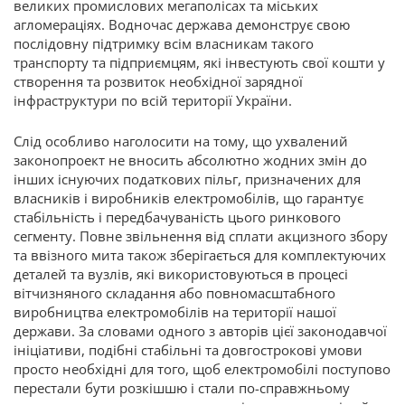
великих промислових мегаполісах та міських
агломераціях. Водночас держава демонструє свою
послідовну підтримку всім власникам такого
транспорту та підприємцям, які інвестують свої кошти у
створення та розвиток необхідної зарядної
інфраструктури по всій території України.
Слід особливо наголосити на тому, що ухвалений
законопроект не вносить абсолютно жодних змін до
інших існуючих податкових пільг, призначених для
власників і виробників електромобілів, що гарантує
стабільність і передбачуваність цього ринкового
сегменту. Повне звільнення від сплати акцизного збору
та ввізного мита також зберігається для комплектуючих
деталей та вузлів, які використовуються в процесі
вітчизняного складання або повномасштабного
виробництва електромобілів на території нашої
держави. За словами одного з авторів цієї законодавчої
ініціативи, подібні стабільні та довгострокові умови
просто необхідні для того, щоб електромобілі поступово
перестали бути розкішшю і стали по-справжньому