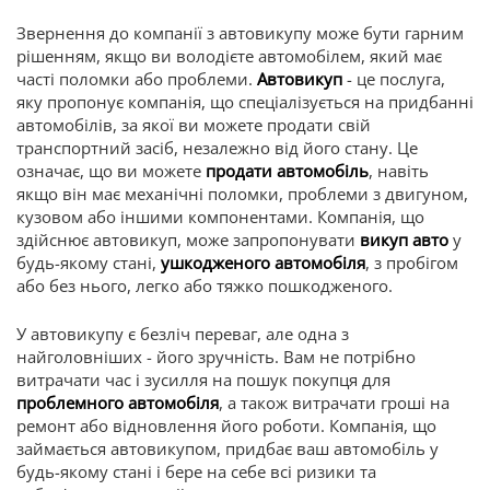
Звернення до компанії з автовикупу може бути гарним
рішенням, якщо ви володієте автомобілем, який має
часті поломки або проблеми.
Автовикуп
- це послуга,
яку пропонує компанія, що спеціалізується на придбанні
автомобілів, за якої ви можете продати свій
транспортний засіб, незалежно від його стану. Це
означає, що ви можете
продати автомобіль
, навіть
якщо він має механічні поломки, проблеми з двигуном,
кузовом або іншими компонентами. Компанія, що
здійснює автовикуп, може запропонувати
викуп авто
у
будь-якому стані,
ушкодженого автомобіля
, з пробігом
або без нього, легко або тяжко пошкодженого.
У автовикупу є безліч переваг, але одна з
найголовніших - його зручність. Вам не потрібно
витрачати час і зусилля на пошук покупця для
проблемного автомобіля
, а також витрачати гроші на
ремонт або відновлення його роботи. Компанія, що
займається автовикупом, придбає ваш автомобіль у
будь-якому стані і бере на себе всі ризики та