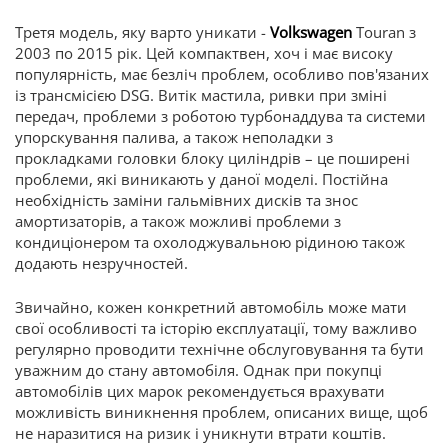
Третя модель, яку варто уникати -
Volkswagen
Touran з
2003 по 2015 рік. Цей компактвен, хоч і має високу
популярність, має безліч проблем, особливо пов'язаних
із трансмісією DSG. Витік мастила, ривки при зміні
передач, проблеми з роботою турбонаддува та системи
упорскування палива, а також неполадки з
прокладками головки блоку циліндрів – це поширені
проблеми, які виникають у даної моделі. Постійна
необхідність заміни гальмівних дисків та знос
амортизаторів, а також можливі проблеми з
кондиціонером та охолоджувальною рідиною також
додають незручностей.
Звичайно, кожен конкретний автомобіль може мати
свої особливості та історію експлуатації, тому важливо
регулярно проводити технічне обслуговування та бути
уважним до стану автомобіля. Однак при покупці
автомобілів цих марок рекомендується врахувати
можливість виникнення проблем, описаних вище, щоб
не наразитися на ризик і уникнути втрати коштів.