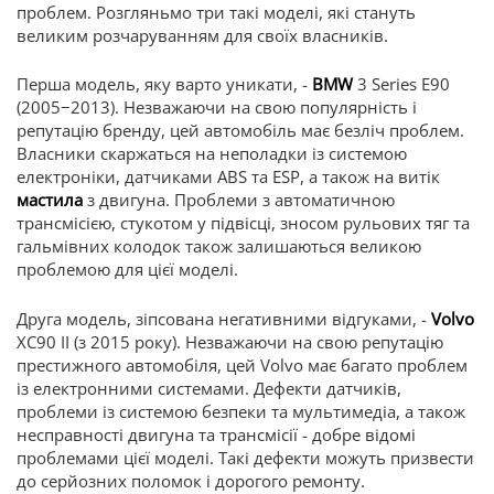
проблем. Розгляньмо три такі моделі, які стануть
великим розчаруванням для своїх власників.
Перша модель, яку варто уникати, -
BMW
3 Series E90
(2005−2013). Незважаючи на свою популярність і
репутацію бренду, цей автомобіль має безліч проблем.
Власники скаржаться на неполадки із системою
електроніки, датчиками ABS та ESP, а також на витік
мастила
з двигуна. Проблеми з автоматичною
трансмісією, стукотом у підвісці, зносом рульових тяг та
гальмівних колодок також залишаються великою
проблемою для цієї моделі.
Друга модель, зіпсована негативними відгуками, -
Volvo
XC90 II (з 2015 року). Незважаючи на свою репутацію
престижного автомобіля, цей Volvo має багато проблем
із електронними системами. Дефекти датчиків,
проблеми із системою безпеки та мультимедіа, а також
несправності двигуна та трансмісії - добре відомі
проблемами цієї моделі. Такі дефекти можуть призвести
до серйозних поломок і дорогого ремонту.